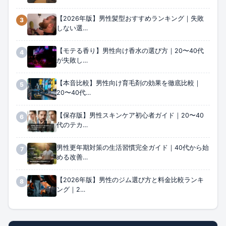
【2026年版】男性髪型おすすめランキング｜失敗
3
しない選…
【モテる香り】男性向け香水の選び方｜20〜40代
4
が失敗し…
【本音比較】男性向け育毛剤の効果を徹底比較｜
5
20〜40代…
【保存版】男性スキンケア初心者ガイド｜20〜40
6
代のテカ…
男性更年期対策の生活習慣完全ガイド｜40代から始
7
める改善…
【2026年版】男性のジム選び方と料金比較ランキ
8
ング｜2…