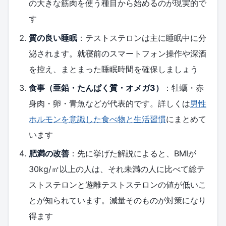
の大きな筋肉を使う種目から始めるのが現実的で
す
質の良い睡眠
：テストステロンは主に睡眠中に分
泌されます。就寝前のスマートフォン操作や深酒
を控え、まとまった睡眠時間を確保しましょう
食事（亜鉛・たんぱく質・オメガ3）
：牡蠣・赤
身肉・卵・青魚などが代表的です。詳しくは
男性
ホルモンを意識した食べ物と生活習慣
にまとめて
います
肥満の改善
：先に挙げた解説によると、BMIが
30kg/㎡以上の人は、それ未満の人に比べて総テ
ストステロンと遊離テストステロンの値が低いこ
とが知られています。減量そのものが対策になり
得ます