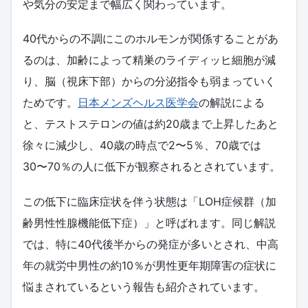
や気分の安定まで幅広く関わっています。
40代からの不調にこのホルモンが関係することがあ
るのは、加齢によって精巣のライディッヒ細胞が減
り、脳（視床下部）からの分泌指令も弱まっていく
ためです。
日本メンズヘルス医学会
の解説による
と、テストステロンの値は約20歳まで上昇したあと
徐々に減少し、40歳の時点で2〜5％、70歳では
30〜70％の人に低下が観察されるとされています。
この低下に臨床症状を伴う状態は「LOH症候群（加
齢男性性腺機能低下症）」と呼ばれます。同じ解説
では、特に40代後半からの発症が多いとされ、中高
年の就労中男性の約10％が男性更年期障害の症状に
悩まされているという報告も紹介されています。