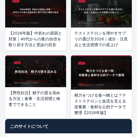
【2026年版】中折れの原因と
テストステロンを増やすサプ
対策｜40代からの夜の自信を
リの選び方2026｜成分・注意
取り戻す方法と受診の目安
点と生活習慣での底上げ
【男性妊活】精子の質を高め
精力をつける食べ物とは？テ
る方法｜食事・生活習慣と検
ストステロンと血流を支える
査でできること
栄養素・食材を公的データで
整理【2026年版】
このサイトについて