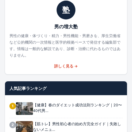
塾
男の増大塾
男性の健康・体づくり・精力・男性機能・男磨きを、厚生労働省
など公的機関の一次情報と医学的根拠ベースで発信する編集部で
す。情報は一般的な解説であり、診断・治療に代わるものではあ
りません。
詳しく見る →
人気記事ランキング
【健康】春のダイエット成功法則ランキング｜20〜
1
40代男…
【筋トレ】男性初心者の始め方完全ガイド｜失敗し
2
ないメニュ…