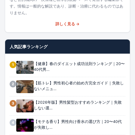
す。情報は一般的な解説であり、診断・治療に代わるものではあ
りません。
詳しく見る →
人気記事ランキング
【健康】春のダイエット成功法則ランキング｜20〜
1
40代男…
【筋トレ】男性初心者の始め方完全ガイド｜失敗し
2
ないメニュ…
【2026年版】男性髪型おすすめランキング｜失敗
3
しない選…
【モテる香り】男性向け香水の選び方｜20〜40代
4
が失敗し…