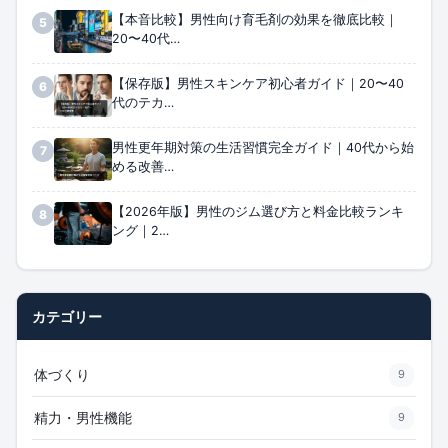
【本音比較】男性向け育毛剤の効果を徹底比較｜
5
20〜40代…
【保存版】男性スキンケア初心者ガイド｜20〜40
6
代のテカ…
男性更年期対策の生活習慣完全ガイド｜40代から始
7
める改善…
【2026年版】男性のジム選び方と料金比較ランキ
8
ング｜2…
カテゴリー
体づくり
9
精力・男性機能
9